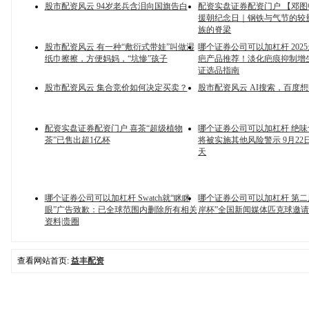
股市配资风云 94岁老兵含泪向国旗告白
配资实盘证券配资门户 【邓
援朝纪念日｜钢铁与气节的较
族的脊梁
股市配资风云 有一种“敷衍式带娃”叫做湿
哪个证券公司可以加杠杆 202
纸巾擦擦，方便妈妈，“坑惨”孩子
疤产品推荐！淡化疤痕抑制增
证选品指南
股市配资风云 集合竞价如何决定买卖？
股市配资风云 AI搜索，百度
配资实盘证券配资门户 喜茶“超级植物
哪个证券公司可以加杠杆 绝
茶”已售出超1亿杯
将被实施其他风险警示 9月22
天
哪个证券公司可以加杠杆 Swatch就“眯眯
哪个证券公司可以加杠杆 第二
眼”广告致歉：已全球范围内删除所有相关
岸杯”全国新闻媒体匹克球邀
资料|贵圈
查看网站首页:
益丰配资