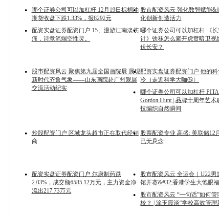
哪个证券公司可以加杠杆 12月19日棕榈油
股市配资风云 强化数智赋能&#
期货收盘下跌1.33%，报8292元
化创新创造活力
配资实盘证券配资门户 15、漫游江南淡伤
哪个证券公司可以加杠杆 《
痛，诗意笔端空性灵。
计》铁秣怎么避开虎贲暗卫视
伏长安？
股市配资风云 聚焦第九届全国画院展 展现
配资实盘证券配资门户 他的
新时代齐鲁气象——山东画院赴广州观展
冷（走近科学大咖⑤）
交流活动纪实
哪个证券公司可以加杠杆 PITAK
Gordon Hunt | 品牌十周年
技编织自然瞬间
炒股配资门户 区域龙头超市正在取代经销
股票配资专业 高盛: 美联储1
商
已无悬念
配资实盘证券配资门户 尔康制药跌
股市配资风云 全运会｜U22
2.03%，成交额6585.12万元，主力资金净
馆开赛&#32;香港学生大饱眼
流出217.73万元
股市配资风云 “一句话”如何
校？ | 涂玉霞谈“学校高效管理