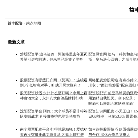
益丰
益丰配资
»
站点地图
最新文章
炒股配资平 迪马济奥：阿莱格里去年夏天
配资网官网 迪马：科莫和皇
希望引进布阿迪，但米兰已经签了里奇
斯，皇马决心回购，之后可能
股票配资有哪些门户网 《莫离》：连续遇
网络配资炒股网站 有点小帅
到3个低智商对手，叶璃开局太顺利了
球衣：“西红柿炒蛋”配色回归
股民配资炒股 永州什么酒好喝？永州上百
配资股配资 前皇马球员的沉痛
种白酒大全，永州八大白酒品牌排行榜
用酒精自我毁灭。创下纪录：一
啤酒和15杯凯匹林纳鸡尾酒”
沈阳配资平台 阿伦：大个球员不是非得等
配资知识网配资 小天王山！ES
队友喊战术 直接做掩护也能策动攻势
日G3胜率：马刺53.3% 雷霆46.
南宁股票配资平台 打得就是精锐！爱德华
如何选择股票技巧 欧盟强调
兹再次突破挑战文班亚马 闪躲上篮打进
与合作 深化合作意义重大